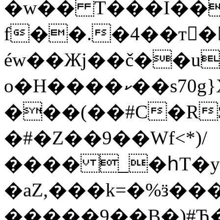
�w�� T���I��
f��.�4��т�
éw��Жj��č��u
o�H����ކ��s70g}X�֖�=5;���e�.v5�-
���(��#C�R$
�#�Z��9��Wf<*)/
���� _�հT�
�aZ,���k=�%ӟ���
�����9��B�)#Ђ�MK