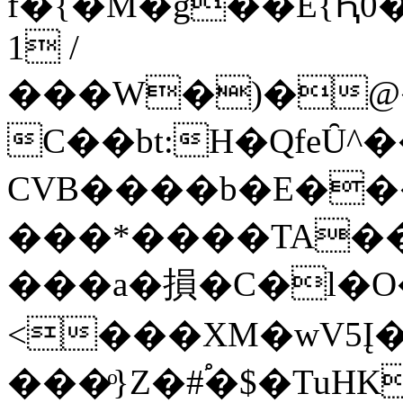
f�{�M�g��E{Ԧ0
1 /
���W�)�@�
C��bt:H�QfeȖ^
CVB����b�E��
���*����TA��
���a�損�C�l�O���
<���XM�wV5Į�^��ޟ� {�|#o
���}ͦZ�#֠�$�TuHK