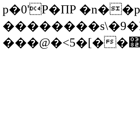
p�0'P�ПP �n��p
��������s\�9�N
���@�<5�[��΂