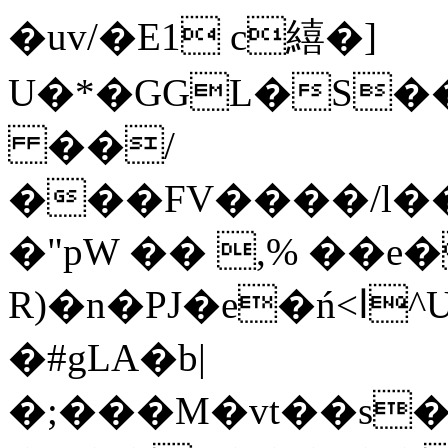
�uv/�E1 c繥�]
U�*�GGL�S
��/
���FV����/l�
�"pW �� ,% ��e
R)�n�PJ�e�ń<ا^Ud��V��2���)6bѨ�-
�#gLA�b|
�;���M�vt��s�