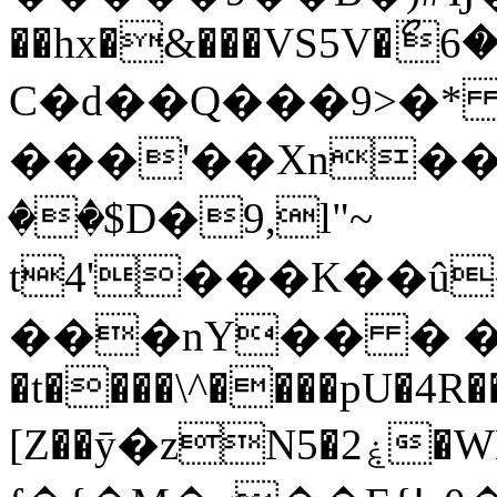
��hx�&���VS5V�ޯ6
C�d��Q���9>�*
���'��Xn�
��$D�9,l"~
t4'���K��û
���nY�� � ��
�t����\^����pU�4R�
[Z��ӯ�zN5�ۼ2�WB��;